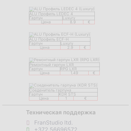
ALU Профиль LEDEC 4
Гарпун
Luxury
Цена
8.9
€
ALU Профиль ECF-H
Гарпун
Luxury
Цена
2.9
€
Ремонтный гарпун LXR
Гарпун
RPG LXR
Цена
1.49
€
Соеденитель гарпуна
Гарпун
KDR STS
Цена
1
€
Техническая поддержка
FranStudio ltd.
+372 56696572