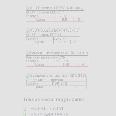
ALU Профиль LEDEC 4
Гарпун
Luxury
Цена
8.9
€
ALU Профиль ECF-H
Гарпун
Luxury
Цена
2.9
€
Ремонтный гарпун LXR
Гарпун
RPG LXR
Цена
1.49
€
Соеденитель гарпуна
Гарпун
KDR STS
Цена
1
€
Техническая поддержка
FranStudio ltd.
+372 56696572