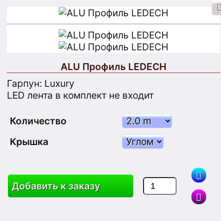
ALU Профиль LEDECH
Вход через Facebook
Вход
Гарпун: Luxury
LED лента в комплект не входит
Зарегистрироваться
Количество
Крышка
Поиск
Добавить к заказу
Товары
Корзина
Карта Сайта