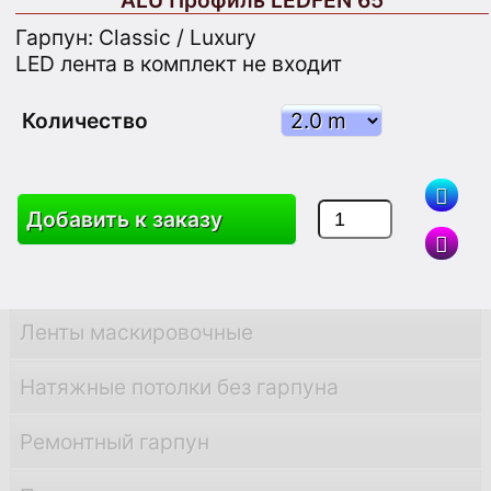
ALU Профиль LEDFEN 65
PVC Профили
Гарпун: Classic / Luxury
PVC Углы
LED лента в комплект не входит
ALU Профили
Количество
ALU Углы
Добавить к заказу
LED Профили
Аксессуары
Ленты маскировочные
Натяжные потолки без гарпуна
Ремонтный гарпун