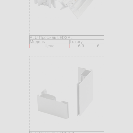
ALU Профиль LEDSAL
Модель
Luxury
Цена
6.9
€