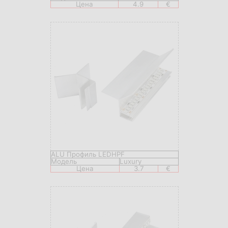
Цена
4.9
€
ALU Профиль LEDHPF
Модель
Luxury
Цена
3.7
€