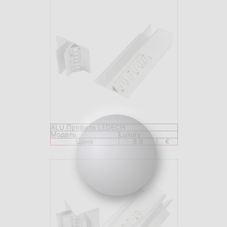
ALU Профиль LEDECH
Модель
Luxury
Цена
8.9
€