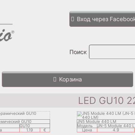
Вход через Faceboo
Поиск
Корзина
LED GU10 2
амический GU10
JN5 Module 440 LM
GU10
Модель
JN-5 Module 440 
а
1.19
€
Цена
4.9