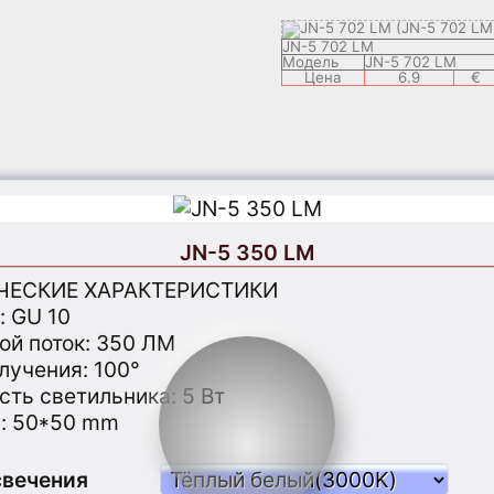
JN-5 702 LM
Модель
JN-5 702 LM
Цена
6.9
€
JN-5 350 LM
ЧЕСКИЕ ХАРАКТЕРИСТИКИ
: GU 10
ой поток: 350 ЛМ
злучения: 100°
ть светильника: 5 Вт
: 50*50 mm
свечения