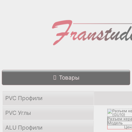
Товары
PVC Профили
PVC Углы
Разъем кер
Модель
ALU Профили
Цен