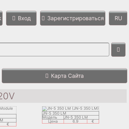
k
Вход
Зарегистрироваться
Карта Сайта
20V
JN-5 350 LM
Модель
JN-5 350 LM
LM
Цена
6.9
€
€