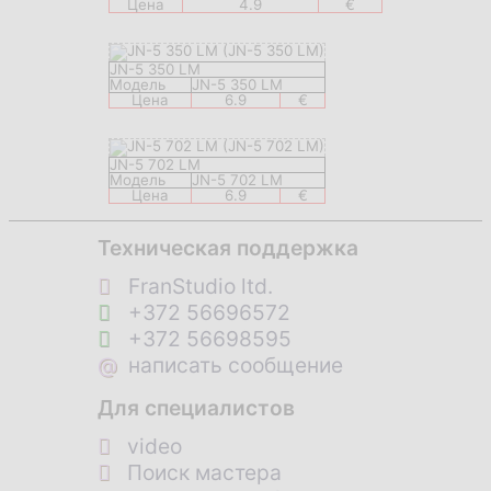
Цена
4.9
€
JN-5 350 LM
Модель
JN-5 350 LM
Цена
6.9
€
JN-5 702 LM
Модель
JN-5 702 LM
Цена
6.9
€
Техническая поддержка
FranStudio ltd.
+372 56696572
+372 56698595
@
написать сообщение
Для специалистов
video
Поиск мастера