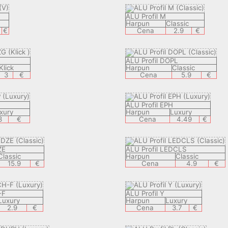
ALU Profil M
Harpun
Classic
€
Cena
2.9
€
ALU Profil DOPL
Klick
Harpun
Classic
3
€
Cena
5.9
€
ALU Profil EPH
xury
Harpun
Luxury
3
€
Cena
4.49
€
ZE
ALU Profil LEDCLS
Classic
Harpun
Classic
15.9
€
Cena
4.9
€
-F
ALU Profil Y
Luxury
Harpun
Luxury
2.9
€
Cena
3.7
€