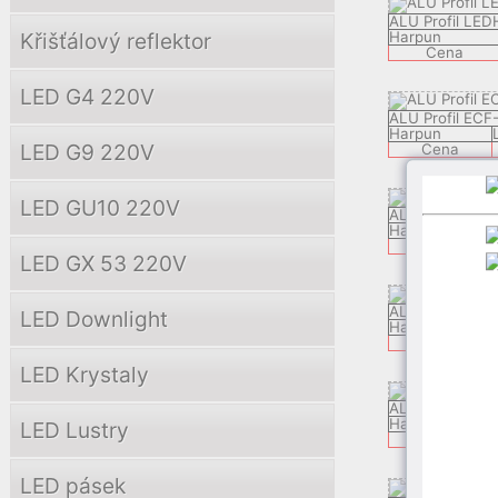
ALU Profil LE
Křišťálový reflektor
Harpun
Cena
LED G4 220V
ALU Profil ECF
Harpun
LED G9 220V
Cena
LED GU10 220V
ALU Profil LE
Harpun
Cena
LED GX 53 220V
ALU Profil ZEK
LED Downlight
Harpun
C
Cena
LED Krystaly
ALU Profil APP
Harpun
LED Lustry
Cena
LED pásek