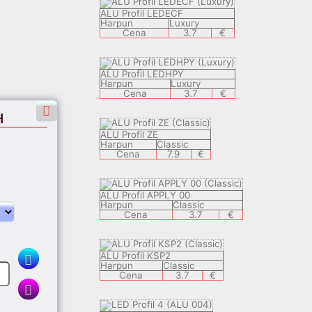
ALU Profil LEDECF
Harpun
Luxury
Cena
3.7
€
ALU Profil LEDHPY
Harpun
Luxury
Cena
3.7
€
H
ALU Profil ZE
Harpun
Classic
Cena
7.9
€
ALU Profil APPLY 00
Harpun
Classic
Cena
3.7
€
ALU Profil KSP2
Harpun
Classic
Cena
3.7
€