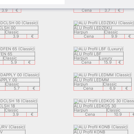
ALU Profil VSB
lassic
Harpun
Visible
3.9
€
Cena
3.7
€
DCLSH 00
ALU Profil LEDZEKU
Classic
Harpun
Classic
3.9
€
Cena
9.9
€
FEN 65
ALU Profil LBF
Classic
Harpun
Luxury
5.9
€
Cena
15.9
€
DAPPLY 00
ALU Profil LEDMM
Classic
Harpun
Classic
5.7
€
Cena
6.9
€
DCLSH 18
ALU Profil LEDKOS 30
Classic
Harpun
Classic
3.9
€
Cena
10.9
RV
ALU Profil KONB