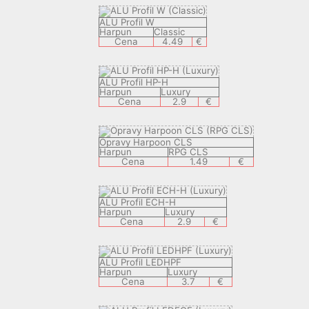
ALU Profil W
Harpun
Classic
Cena
4.49
€
ALU Profil HP-H
Harpun
Luxury
Cena
2.9
€
Opravy Harpoon CLS
Harpun
RPG CLS
Cena
1.49
€
ALU Profil ECH-H
Harpun
Luxury
Cena
2.9
€
ALU Profil LEDHPF
Harpun
Luxury
Cena
3.7
€