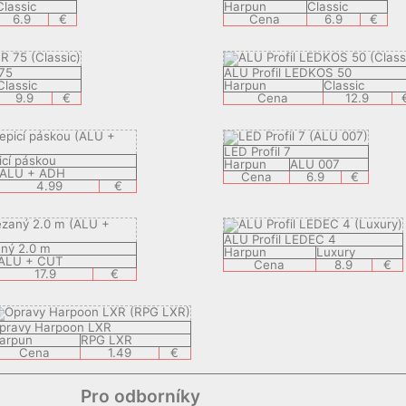
Classic
Harpun
Classic
6.9
€
Cena
6.9
€
 75
ALU Profil LEDKOS 50
Classic
Harpun
Classic
9.9
€
Cena
12.9
LED Profil 7
picí páskou
Harpun
ALU 007
ALU + ADH
Cena
6.9
€
4.99
€
ALU Profil LEDEC 4
aný 2.0 m
Harpun
Luxury
ALU + CUT
Cena
8.9
€
17.9
€
pravy Harpoon LXR
arpun
RPG LXR
Cena
1.49
€
Pro odborníky