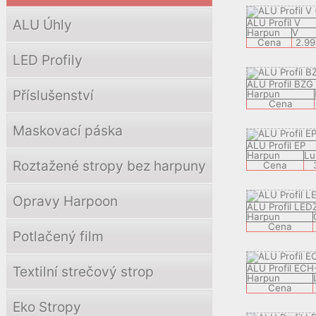
ALU Úhly
ALU Profil V
Harpun
V
Cena
2.99
LED Profily
ALU Profil BZG
Příslušenství
Harpun
Cena
Maskovací páska
ALU Profil EP
Harpun
Lu
Roztažené stropy bez harpuny
Cena
Opravy Harpoon
ALU Profil LED
Harpun
Cena
Potlačený film
ALU Profil ECH
Textilní strečový strop
Harpun
Cena
Eko Stropy