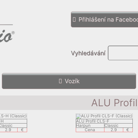
Přihlášení na Facebo
Vyhledávání
Vozík
ALU Profil
-H
ALU Profil CLS-F
Classic
Harpun
Classic
2.9
€
Cena
2.9
€