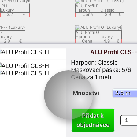
DHPH
ALU Profil PL
Luxury
Harpun
Classic
3.2
€
Cena
3.9
€
-F
ALU Profil Q
Luxury
Harpun
Luxury
2.9
€
Cena
4.9
€
ALU Profil CLS-
DECH
ALU Profil LEDSAL
Harpoon: Classic
Luxury
Harpun
Luxury
8.9
€
Cena
6.9
€
Maskovací páska: 5/6
Cena za 1 metr
ALU Profil LEDEC 8
lassic
Harpun
Luxury
Množství
3.9
€
Cena
9.9
€
LY 05
ALU Profil KSP1
Přidat k
Classic
Harpun
Classic
3.7
€
Cena
3.7
€
objednávce