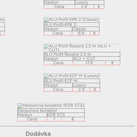
Harpun
Luxury
Cena
2.9
€
ALU Profil KPK 2
Harpun
Classic
€
Cena
9.9
€
ALU Profil Řezaný 2.5 m
Harpun
ALU + CUT
Cena
17.9
€
ALU Profil ECF-H
Harpun
Luxury
Cena
2.9
€
Harpunový konektor
Harpun
KDR STS
Cena
1
€
Dodávka