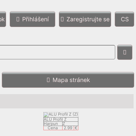
ok
Přihlášení
Zaregistrujte se
Mapa stránek
ALU Profil Z
Harpun
Z
Cena
2.99
€