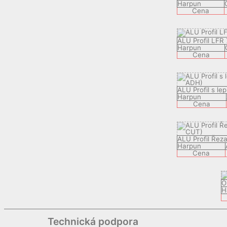
Harpun
Cena
ALU Profil LFR
Harpun
Cena
ALU Profil s le
Harpun
Cena
ALU Profil Řez
Harpun
Cena
O
H
Technická podpora