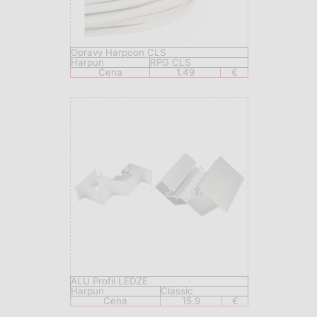
Opravy Harpoon CLS
Harpun
RPG CLS
Cena
1.49
€
ALU Profil LEDZE
Harpun
Classic
Cena
15.9
€