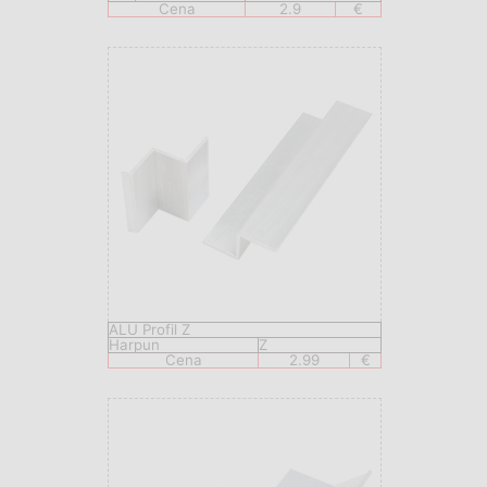
Cena
2.9
€
ALU Profil Z
Harpun
Z
Cena
2.99
€