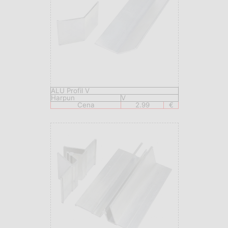
ALU Profil V
Harpun
V
Cena
2.99
€