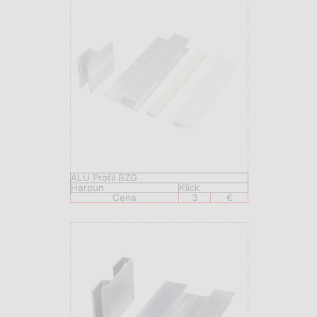
ALU Profil BZG
Harpun
Klick
Cena
3
€