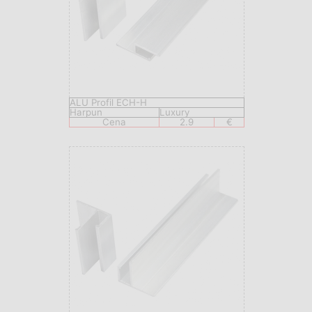
ALU Profil ECH-H
Harpun
Luxury
Cena
2.9
€