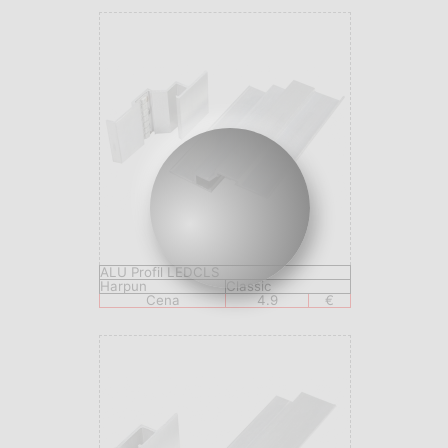
ALU Profil LEDCLS
Harpun
Classic
Cena
4.9
€