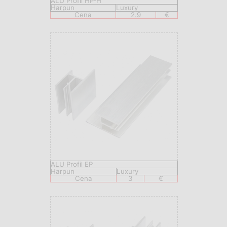
ALU Profil HP-H
Harpun
Luxury
Cena
2.9
€
ALU Profil EP
Harpun
Luxury
Cena
3
€