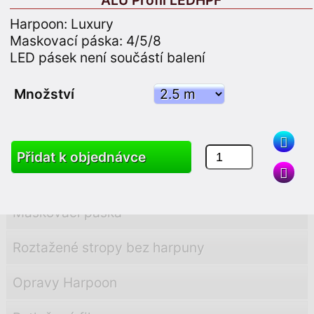
ALU Profil LEDHPF
PVC Profily
Harpoon: Luxury
PVC Úhly
Maskovací páska: 4/5/8
LED pásek není součástí balení
ALU Profil
Množství
ALU Úhly
LED Profily
Přidat k objednávce
Příslušenství
Maskovací páska
Roztažené stropy bez harpuny
Opravy Harpoon