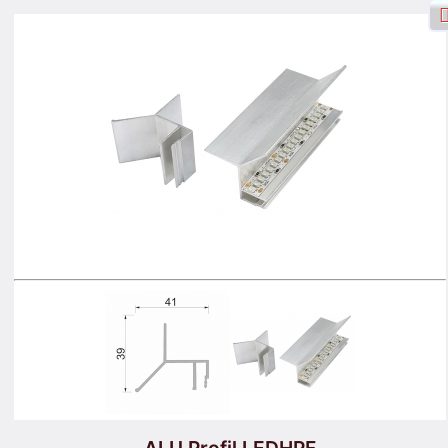
Přihlášení na Facebook
Přihlášení
Zaregistrujte se
Vyhledávání
Produkty
Vozík
Mapa stránek