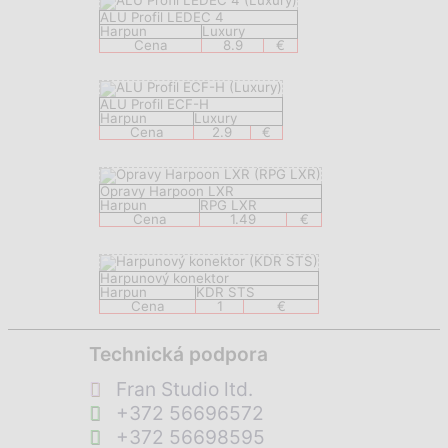
ALU Profil LEDEC 4
Harpun
Luxury
Cena
8.9
€
ALU Profil ECF-H
Harpun
Luxury
Cena
2.9
€
Opravy Harpoon LXR
Harpun
RPG LXR
Cena
1.49
€
Harpunový konektor
Harpun
KDR STS
Cena
1
€
Technická podpora
Fran Studio ltd.
+372 56696572
+372 56698595