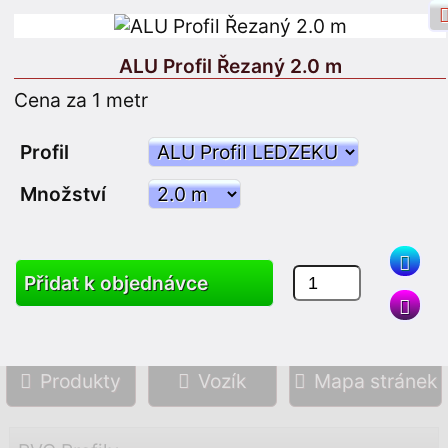
ALU Profil Řezaný 2.0 m
Cena za 1 metr
Přihlášení na Facebook
Přihlášení
Profil
Množství
Zaregistrujte se
Přidat k objednávce
Vyhledávání
Produkty
Vozík
Mapa stránek