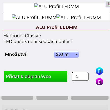
ALU Profil LEDMM
Harpoon: Classic
Přihlášení na Facebook
Přihlášení
LED pásek není součástí balení
Zaregistrujte se
Množství
Vyhledávání
Přidat k objednávce
Produkty
Vozík
Mapa stránek