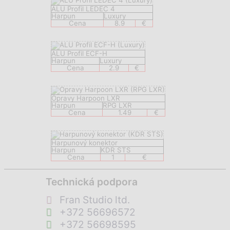
ALU Profil LEDEC 4
Harpun
Luxury
Cena
8.9
€
ALU Profil ECF-H
Harpun
Luxury
Cena
2.9
€
Opravy Harpoon LXR
Harpun
RPG LXR
Cena
1.49
€
Harpunový konektor
Harpun
KDR STS
Cena
1
€
Technická podpora
Fran Studio ltd.
+372 56696572
+372 56698595