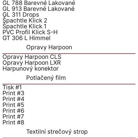
GL 788 Barevné Lakované
GL 913 Barevné Lakované
GL 311 Drops
Špachtle Klick 2
Špachtle Klick 1
PVC Profil Klick S-H
GT 306 L Himmel
Opravy Harpoon
Opravy Harpoon CLS
Opravy Harpoon LXR
Harpunový konektor
Potlačený film
Tisk #1
Print #3
Print #4
Print #5
Print #6
Print #7
Print #8
Textilní strečový strop