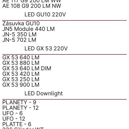
AE 117 G9 200 LM WW
AE 108 G9 200 LM NW
LED GU10 220V
Zásuvka GU10
JN5 Module 440 LM
JN-5 350 LM
JN-5 702 LM
LED GX 53 220V
GX 53 640 LM
GX 53 880 LM
GX 53 640 LM DIM
GX 53 420 LM
GX 53 250 LM
GX 53 900 LM
LED Downlight
PLANETY - 9
PLANETY - 12
UFO - 6
UFO - 12
PLATTE - 6