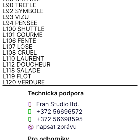
L90 TREFLE
L92 SYMBOLE
L93 VIZU
L94 PENSEE
L100 SHUTTLE
L101 GOURME
L106 FENTE
L107 LOSE
L108 CRUEL
L110 LAURENT
L112 DOUCHEUR
L118 SALADE
L119 FLOT
L120 VERDURE
Technická podpora
Fran Studio ltd.
+372 56696572
+372 56698595
@
napsat zprávu
Pro odborníky