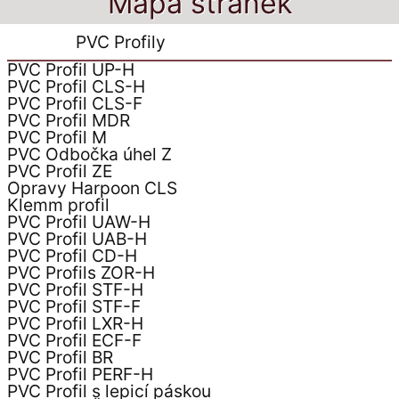
Mapa stránek
PVC Profily
PVC Profil UP-H
PVC Profil CLS-H
PVC Profil CLS-F
PVC Profil MDR
PVC Profil M
PVC Odbočka úhel Z
PVC Profil ZE
Opravy Harpoon CLS
Klemm profil
PVC Profil UAW-H
PVC Profil UAB-H
PVC Profil CD-H
PVC Profils ZOR-H
PVC Profil STF-H
PVC Profil STF-F
PVC Profil LXR-H
PVC Profil ECF-F
PVC Profil BR
PVC Profil PERF-H
PVC Profil s lepicí páskou