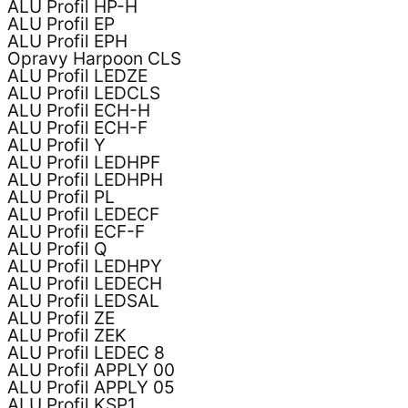
ALU Profil HP-H
ALU Profil EP
ALU Profil EPH
Opravy Harpoon CLS
ALU Profil LEDZE
ALU Profil LEDCLS
ALU Profil ECH-H
ALU Profil ECH-F
ALU Profil Y
ALU Profil LEDHPF
ALU Profil LEDHPH
ALU Profil PL
ALU Profil LEDECF
ALU Profil ECF-F
ALU Profil Q
ALU Profil LEDHPY
ALU Profil LEDECH
ALU Profil LEDSAL
ALU Profil ZE
ALU Profil ZEK
ALU Profil LEDEC 8
ALU Profil APPLY 00
ALU Profil APPLY 05
ALU Profil KSP1