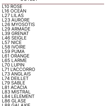
L10 ROSE
L16 OCEAN
L27 LILAS
L23 AURORE
L26 MYOSOTIS
L29 ARMADE
L39 GRENAT
L46 SEIGLE
L57 NICE
L58 IVOIRE
L59 PUMA
L61 ORANGE
L65 LARME
L70 LUPIN
L71 L'ACCORRO
L73 ANGLAIS
L74 DEILLET
L79 SABLE
L81 ACACIA
L83 MISTRAL
L84 LELEMENT
L86 GLASE
L88 GALAXIE