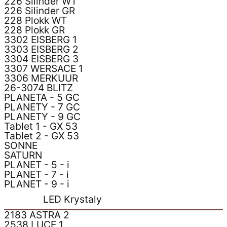
226 Silinder WT
226 Silinder GR
228 Plokk WT
228 Plokk GR
3302 EISBERG 1
3303 EISBERG 2
3304 EISBERG 3
3307 WERSACE 1
3306 MERKUUR
26-3074 BLITZ
PLANETA - 5 GC
PLANETY - 7 GC
PLANETY - 9 GC
Tablet 1 - GX 53
Tablet 2 - GX 53
SONNE
SATURN
PLANET - 5 - i
PLANET - 7 - i
PLANET - 9 - i
LED Krystaly
2183 ASTRA 2
2538 LUCE 1