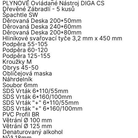
PLYNOVÉ Ovládané Nástroj DIGA CS
Dřevěné Zábradlí - 5 kusů
Špachtle SW
Děrovaná Deska 200*50mm
Děrovaná Deska 240*60mm
Děrovaná Deska 200*80mm
Hliníkové svařovací tyče 3,2 mm x 450 mm
Podpěra 55-105
Podpěra 60-120
Podpěra 125-155
Kroužky M
Obrys 45-50
Obličejová maska
Náhrdelník
Soubor 6mm
SDS Vrták 6*110/55mm
SDS Vrták 6*160/100mm
SDS Vrták "+" 6*110/55mm
SDS Vrták "+" 6*160/100mm
PVC Profil BR
Větrání Ø 100 mm
Větrání Ø 125 mm
Denaturovaný alkohol
Nůž 18mm