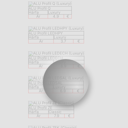
ALU Profil Q
Hárfa
Luxury
Ár
4.9
€
ALU Profil LEDHPY
Hárfa
Luxury
Ár
3.7
€
ALU Profil LEDECH
Hárfa
Luxury
Ár
8.9
€
ALU Profil LEDSAL
Hárfa
Luxury
Ár
6.9
€
ALU Profil ZE
Hárfa
Classic
Ár
7.9
€