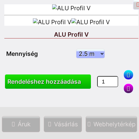
ALU Profil V
Facebook bejelentkezés
Belépés
Mennyiség
Iratkozzon fel
Rendeléshez hozzáadása
Keresés
Áruk
Vásárlás
Webhelytérkép