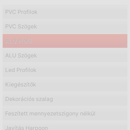
PVC Profilok
PVC Szögek
ALU Profil
ALU Szögek
Led Profilok
Kiegészítők
Dekorációs szalag
Feszített mennyezetszigony nélkül
Javítás Harpoon