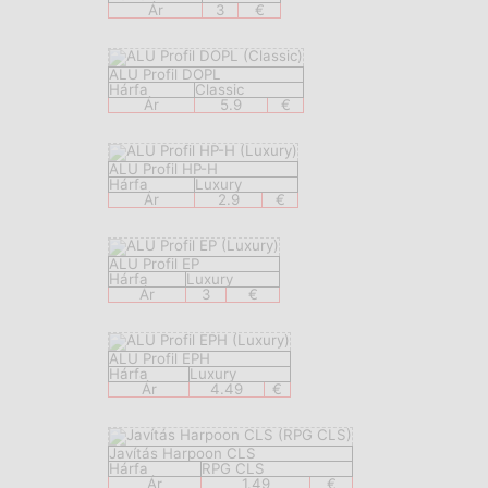
Ár
3
€
ALU Profil DOPL
Hárfa
Classic
Ár
5.9
€
ALU Profil HP-H
Hárfa
Luxury
Ár
2.9
€
ALU Profil EP
Hárfa
Luxury
Ár
3
€
ALU Profil EPH
Hárfa
Luxury
Ár
4.49
€
Javítás Harpoon CLS
Hárfa
RPG CLS
Ár
1.49
€