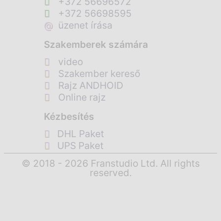
+372 56696572
+372 56698595
@
üzenet írása
Szakemberek számára
video
Szakember kereső
Rajz ANDHOID
Online rajz
Kézbesítés
DHL Paket
UPS Paket
© 2018 - 2026 Franstudio Ltd. All rights
reserved.