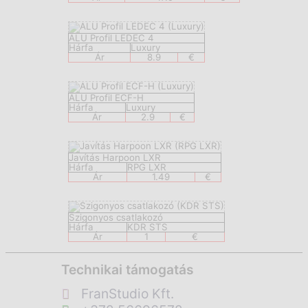
ALU Profil LEDEC 4
Hárfa
Luxury
Ár
8.9
€
ALU Profil ECF-H
Hárfa
Luxury
Ár
2.9
€
Javítás Harpoon LXR
Hárfa
RPG LXR
Ár
1.49
€
Szigonyos csatlakozó
Hárfa
KDR STS
Ár
1
€
Technikai támogatás
FranStudio Kft.