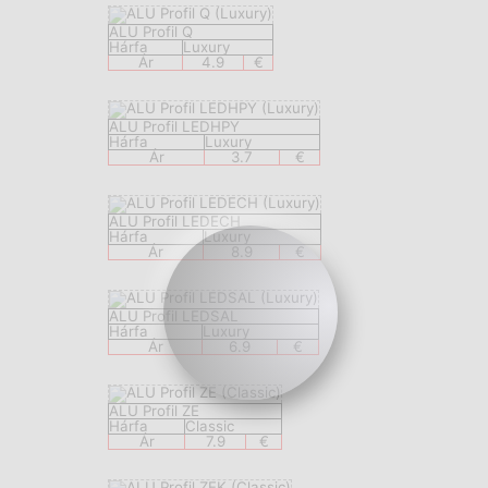
ALU Profil Q
Hárfa
Luxury
Ár
4.9
€
ALU Profil LEDHPY
Hárfa
Luxury
Ár
3.7
€
ALU Profil LEDECH
Hárfa
Luxury
Ár
8.9
€
ALU Profil LEDSAL
Hárfa
Luxury
Ár
6.9
€
ALU Profil ZE
Hárfa
Classic
Ár
7.9
€