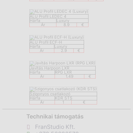
ALU Profil LEDEC 4
Hárfa
Luxury
Ár
8.9
€
ALU Profil ECF-H
Hárfa
Luxury
Ár
2.9
€
Javítás Harpoon LXR
Hárfa
RPG LXR
Ár
1.49
€
Szigonyos csatlakozó
Hárfa
KDR STS
Ár
1
€
Technikai támogatás
FranStudio Kft.