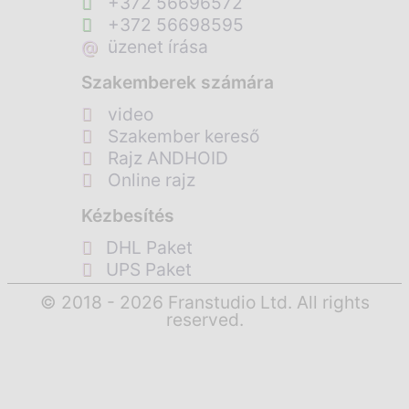
+372 56696572
+372 56698595
@
üzenet írása
Szakemberek számára
video
Szakember kereső
Rajz ANDHOID
Online rajz
Kézbesítés
DHL Paket
UPS Paket
© 2018 - 2026 Franstudio Ltd. All rights
reserved.