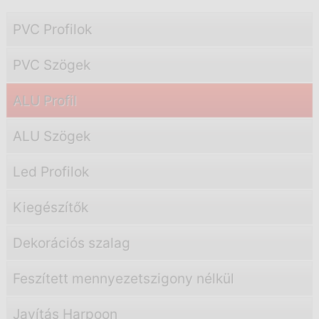
PVC Profilok
PVC Szögek
ALU Profil
ALU Szögek
Led Profilok
Kiegészítők
Dekorációs szalag
Feszített mennyezetszigony nélkül
Javítás Harpoon