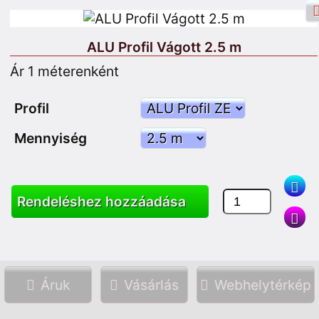
ALU Profil Vágott 2.5 m
Ár 1 méterenként
Facebook bejelentkezés
Belépés
Profil
Mennyiség
Iratkozzon fel
Rendeléshez hozzáadása
Keresés
Áruk
Vásárlás
Webhelytérkép