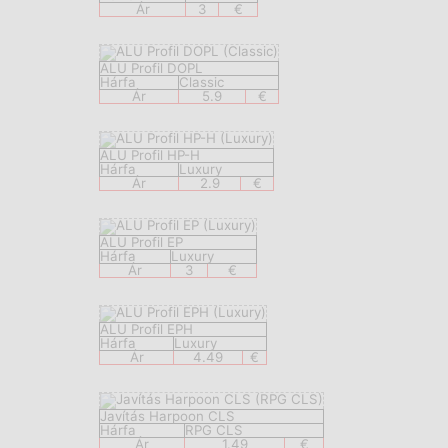
Ár
3
€
ALU Profil DOPL
Hárfa
Classic
Ár
5.9
€
ALU Profil HP-H
Hárfa
Luxury
Ár
2.9
€
ALU Profil EP
Hárfa
Luxury
Ár
3
€
ALU Profil EPH
Hárfa
Luxury
Ár
4.49
€
Javítás Harpoon CLS
Hárfa
RPG CLS
Ár
1.49
€