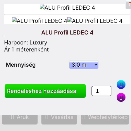
ALU Profil LEDEC 4
Harpoon: Luxury
Facebook bejelentkezés
Belépés
Ár 1 méterenként
Iratkozzon fel
Mennyiség
Keresés
Rendeléshez hozzáadása
Áruk
Vásárlás
Webhelytérkép