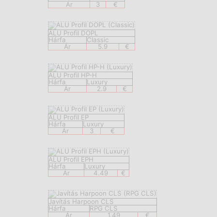
Ár
3
€
ALU Profil DOPL
Hárfa
Classic
Ár
5.9
€
ALU Profil HP-H
Hárfa
Luxury
Ár
2.9
€
ALU Profil EP
Hárfa
Luxury
Ár
3
€
ALU Profil EPH
Hárfa
Luxury
Ár
4.49
€
Javítás Harpoon CLS
Hárfa
RPG CLS
Ár
1.49
€