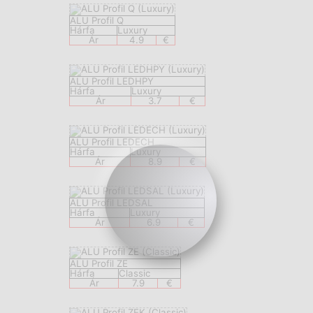
ALU Profil Q
Hárfa
Luxury
Ár
4.9
€
ALU Profil LEDHPY
Hárfa
Luxury
Ár
3.7
€
ALU Profil LEDECH
Hárfa
Luxury
Ár
8.9
€
ALU Profil LEDSAL
Hárfa
Luxury
Ár
6.9
€
ALU Profil ZE
Hárfa
Classic
Ár
7.9
€