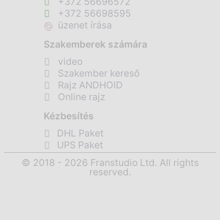
+372 56696572
+372 56698595
@
üzenet írása
Szakemberek számára
video
Szakember kereső
Rajz ANDHOID
Online rajz
Kézbesítés
DHL Paket
UPS Paket
© 2018 - 2026 Franstudio Ltd. All rights
reserved.