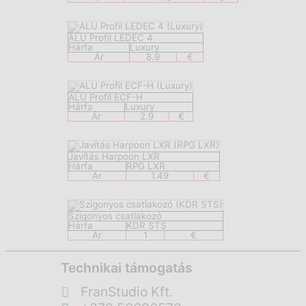
ALU Profil LEDEC 4
Hárfa
Luxury
Ár
8.9
€
ALU Profil ECF-H
Hárfa
Luxury
Ár
2.9
€
Javítás Harpoon LXR
Hárfa
RPG LXR
Ár
1.49
€
Szigonyos csatlakozó
Hárfa
KDR STS
Ár
1
€
Technikai támogatás
FranStudio Kft.