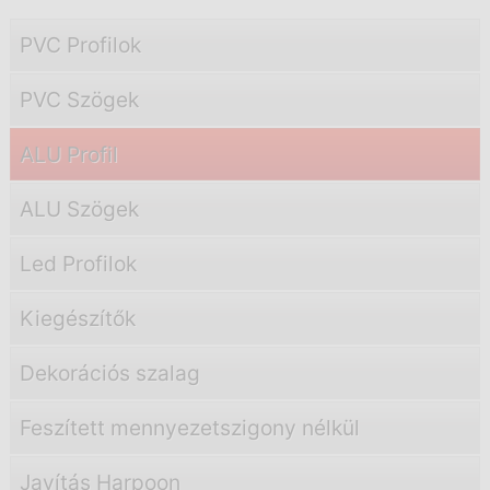
PVC Profilok
PVC Szögek
ALU Profil
ALU Szögek
Led Profilok
Kiegészítők
Dekorációs szalag
Feszített mennyezetszigony nélkül
Javítás Harpoon