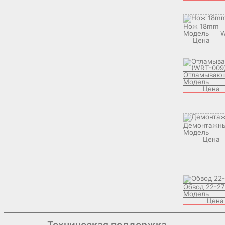
Нож 18mm
Модель
W
Цена
Отламывающ
Модель
Цена
Демонтажны
Модель
Цена
Обвод 22-2
Модель
Цена