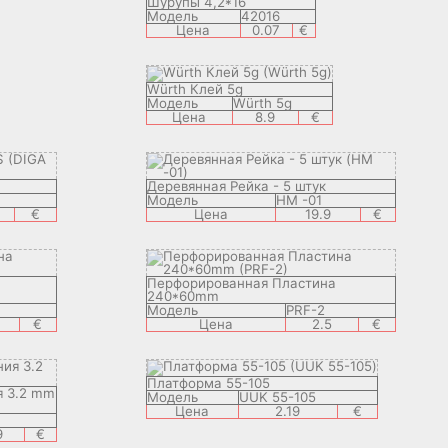
Шурупы 4,2*16
Модель
42016
Цена
0.07
€
Würth Клей 5g
Модель
Würth 5g
Цена
8.9
€
Деревянная Рейка - 5 штук
Модель
HM -01
€
Цена
19.9
€
Перфорированная Пластина
240*60mm
Модель
PRF-2
€
Цена
2.5
€
Платформа 55-105
я 3.2 mm
Модель
UUK 55-105
Цена
2.19
€
9
€