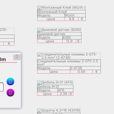
Монтажный Клей
Модель
Würth
Цена
9.9
€
Дымовой датчик
Модель
8260
Цена
12.9
€
€
0m
Соединительные клеммы 2-075-2.5
mm²
Модель
2-6736
Цена
0.49
€
Дюбель 6*31
Модель
AF6
€
Цена
2.39
€