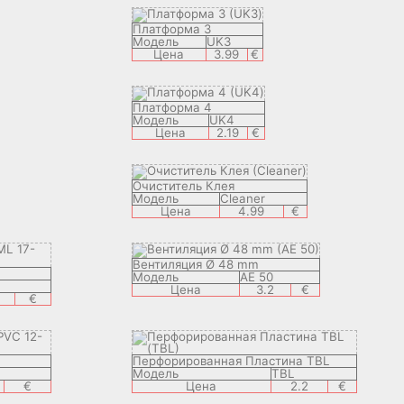
Платформа 3
Модель
UK3
Цена
3.99
€
Платформа 4
Модель
UK4
Цена
2.19
€
Очиститель Клея
Модель
Сleaner
Цена
4.99
€
Вентиляция Ø 48 mm
Модель
AE 50
Цена
3.2
€
€
Перфорированная Пластина TBL
Модель
TBL
€
Цена
2.2
€