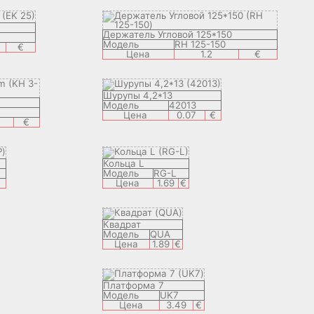
Держатель Угловой 125*150
Модель
RH 125-150
€
Цена
1.2
€
Шурупы 4,2*13
Модель
42013
Цена
0.07
€
€
Кольца L
Модель
RG-L
Цена
1.69
€
Квадрат
Модель
QUA
Цена
1.89
€
Платформа 7
Модель
UK7
Цена
3.49
€