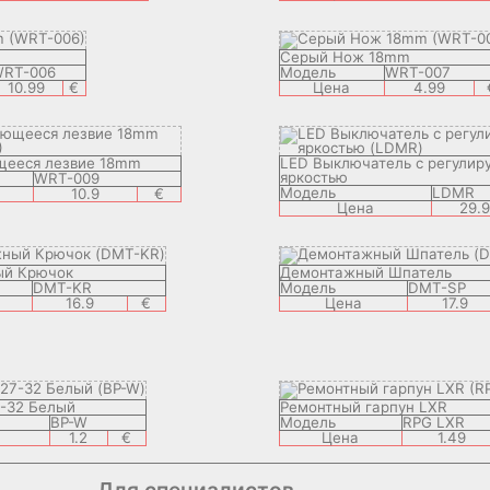
Серый Нож 18mm
RT-006
Модель
WRT-007
10.99
€
Цена
4.99
ееся лезвие 18mm
LED Выключатель с регулир
яркостью
WRT-009
Модель
LDMR
10.9
€
Цена
29.9
й Крючок
Демонтажный Шпатель
DMT-KR
Модель
DMT-SP
16.9
€
Цена
17.9
7-32 Белый
Ремонтный гарпун LXR
BP-W
Модель
RPG LXR
1.2
€
Цена
1.49