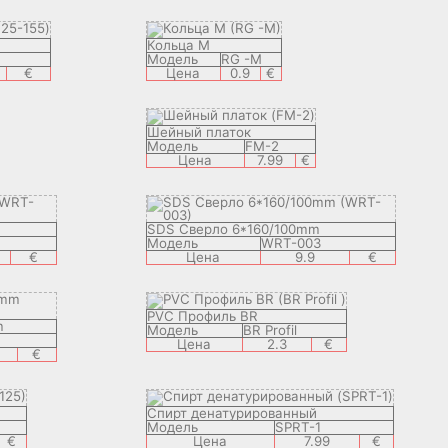
Кольца M
Модель
RG -M
€
Цена
0.9
€
Шейный платок
Модель
FM-2
Цена
7.99
€
SDS Сверло 6*160/100mm
Модель
WRT-003
€
Цена
9.9
€
PVC Профиль BR
m
Модель
BR Profil
Цена
2.3
€
€
Спирт денатурированный
Модель
SPRT-1
€
Цена
7.99
€