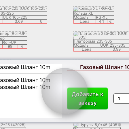
165-225
Кольца XL
UUK 165-225
Модель
RG-XL
3.69
€
Цена
4.1
€
нер
Платформа 235-305
Roll-UP
Модель
UUK 235-305
99
€
Цена
3.99
Газовый Шланг 1
Шпатель TTO
VAR
Модель
TTO
1.9
€
Цена
17.9
€
Добавить к
Нейлоновый Дюбель 6*30
ьные клеммы 3-075-2.5
заказу
Модель
630
Цена
0.07
3-6736
0.49
€