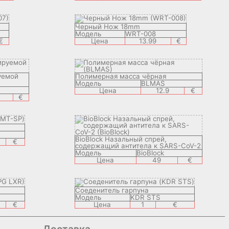
Черный Нож 18mm
Модель
WRT-008
€
Цена
13.99
€
уемой
Полимерная масса чёрная
Модель
BLMAS
Цена
12.9
€
€
BioBlock Назальный спрей,
€
содержащий антитела к SARS-CoV-2
Модель
BioBlock
Цена
49
€
Соеденитель гарпуна
Модель
KDR STS
€
Цена
1
€