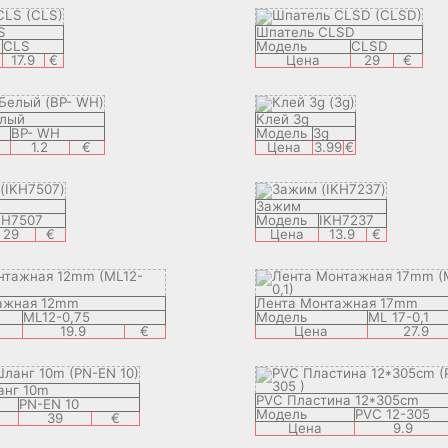
S
Шпатель CLSD
CLS
Модель
CLSD
17.9
€
Цена
29
€
елый
Клей 3g
BP- WH
Модель
3g
1.2
€
Цена
3.99
€
Зажим
KH7507
Модель
IKH7237
29
€
Цена
13.9
€
ажная 12mm
Лента Монтажная 17mm
ML12-0,75
Модель
ML 17-0,1
19.9
€
Цена
27.9
анг 10m
PVC Пластина 12*305cm
PN-EN 10
Модель
PVC 12-305
39
€
Цена
9.9