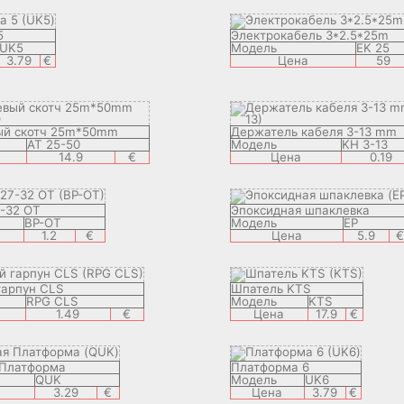
5
Электрокабель 3*2.5*25m
UK5
Модель
EK 25
3.79
€
Цена
59
й скотч 25m*50mm
Держатель кабеля 3-13 mm
AT 25-50
Модель
KH 3-13
14.9
€
Цена
0.19
-32 OT
Эпоксидная шпаклевка
BP-OT
Модель
EP
1.2
€
Цена
5.9
€
гарпун CLS
Шпатель KTS
RPG CLS
Модель
KTS
1.49
€
Цена
17.9
€
 Платформа
Платформа 6
QUK
Модель
UK6
3.29
€
Цена
3.79
€