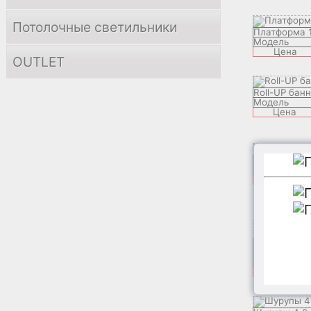
Потолочные светильники
Платформа 
Модель
Цена
OUTLET
Roll-UP бан
Модель
Цена
Перчатки
Модель
Цена
Соединител
mm²
Модель
Цена