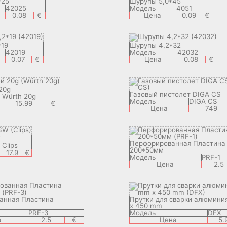
*25
Шурупы 5,0*45
42025
Модель
4051
0.08
€
Цена
0.09
€
*19
Шурупы 4,2*32
42019
Модель
42032
0.07
€
Цена
0.08
€
20g
Газовый пистолет DIGA CS
Würth 20g
Модель
DIGA CS
15.99
€
Цена
749
W
Перфорированная Пластина
Clips
200*50мм
17.9
€
Модель
PRF-1
Цена
2.5
анная Пластина
Прутки для сварки алюмини
x 450 mm
PRF-3
Модель
DFX
а
2.5
€
Цена
5.