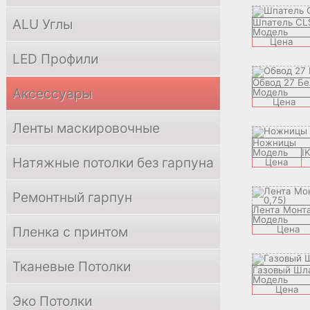
ALU Углы
Шпатель CL
Модель
Цена
LED Профили
Обвод 27 Б
Аксессуары
Модель
Цена
Ленты маскировочные
Ножницы
Модель
I
Натяжные потолки без гарпуна
Цена
Ремонтный гарпун
Лента Монт
Модель
Пленка с принтом
Цена
Тканевые Потолки
Газовый Шл
Модель
Цена
Эко Потолки