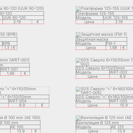
60-120
Платформа 125-155
UUK 60-120
Модель
UUK 125-155
2.19
€
Цена
2.19
0
Защитная маска
BPB
Модель
FM-1
1.3
€
Цена
1.98
€
mm
SDS Сверло 6*110/55mm
WRT-001
Модель
WRT-002
1.99
€
Цена
8.9
"+" 6*110/55mm
SDS Сверло "+" 6*160/100m
WRT-004
Модель
WRT-005
9.9
€
Цена
10.9
 Ø 100 mm
Вентиляция Ø 125 mm
AE 100
Модель
AE 125
13.9
€
Цена
13.9