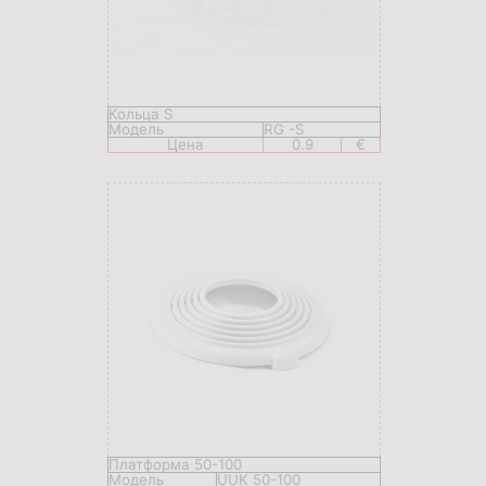
Кольца S
Модель
RG -S
Цена
0.9
€
Платформа 50-100
Модель
UUK 50-100