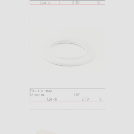
Цена
2.19
€
Платформа
Модель
UK
Цена
2.19
€