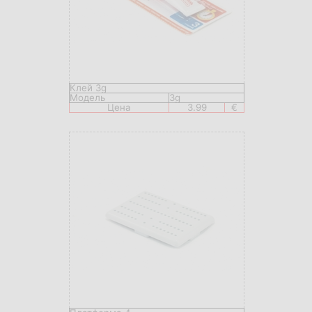
Клей 3g
Модель
3g
Цена
3.99
€