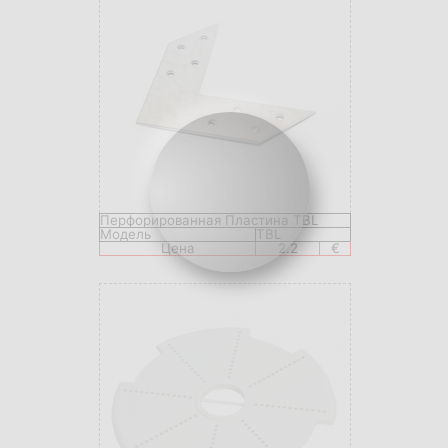
Перфорированная Пластина TBL
Модель
TBL
Цена
2.2
€