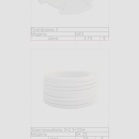
Платформа 5
Модель
UK5
Цена
3.79
€
Электрокабель 3*2.5*25m
Модель
EK 25
Цена
59
€