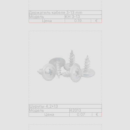
Держатель кабеля 3-13 mm
Модель
KH 3-13
Цена
0.19
€
Шурупы 4,2*13
Модель
42013
Цена
0.07
€