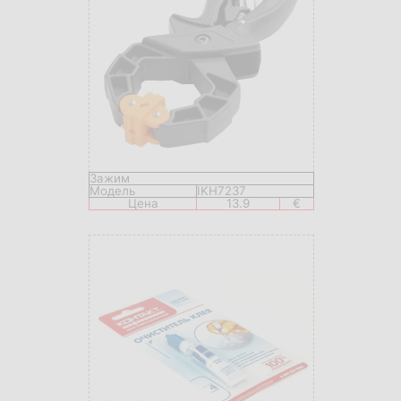
Зажим
Модель
IKH7237
Цена
13.9
€