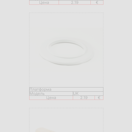
Цена
2.19
€
Платформа
Модель
UK
Цена
2.19
€