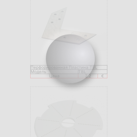
Перфорированная Пластина TBL
Модель
TBL
Цена
2.2
€