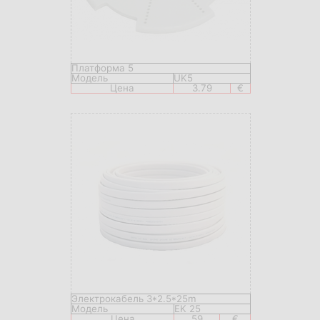
Платформа 5
Модель
UK5
Цена
3.79
€
Электрокабель 3*2.5*25m
Модель
EK 25
Цена
59
€