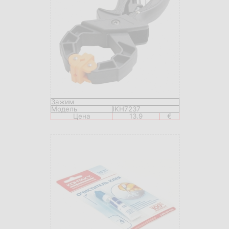
Зажим
Модель
IKH7237
Цена
13.9
€