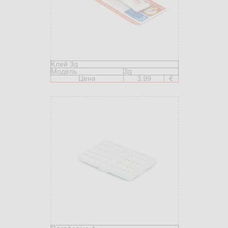
Клей 3g
Модель
3g
Цена
3.99
€