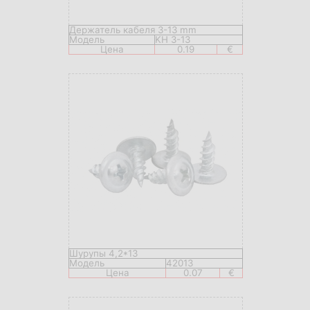
Держатель кабеля 3-13 mm
Модель
KH 3-13
Цена
0.19
€
Шурупы 4,2*13
Модель
42013
Цена
0.07
€