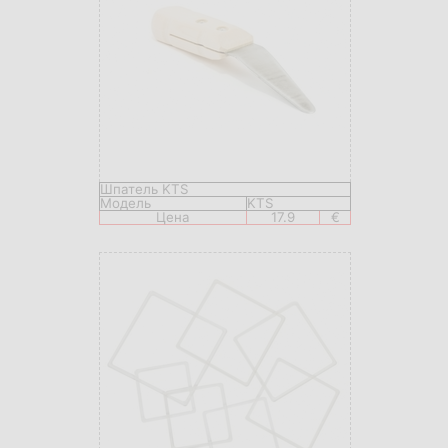
Шпатель KTS
Модель
KTS
Цена
17.9
€