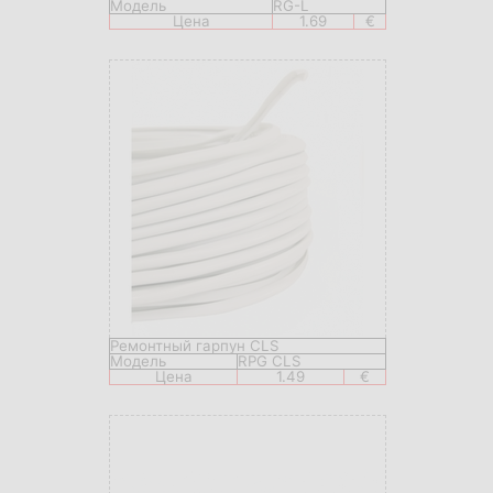
Модель
RG-L
Цена
1.69
€
Ремонтный гарпун CLS
Модель
RPG CLS
Цена
1.49
€