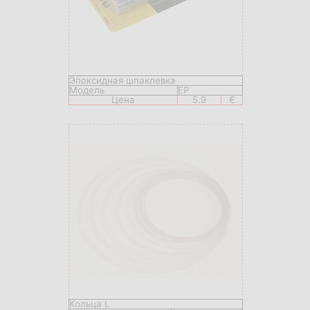
Эпоксидная шпаклевка
Модель
EP
Цена
5.9
€
Кольца L