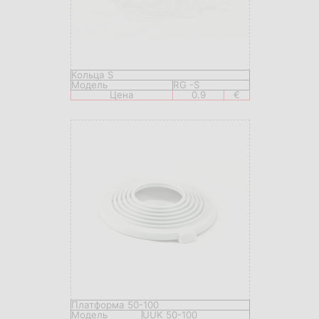
Кольца S
Модель
RG -S
Цена
0.9
€
Платформа 50-100
Модель
UUK 50-100